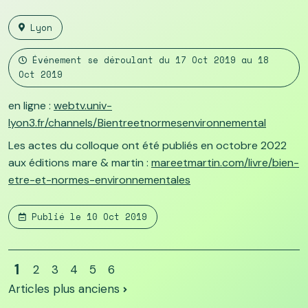
Lyon
Événement se déroulant du
17 Oct 2019
au
18
Oct 2019
en ligne :
webtv.univ-
lyon3.fr/channels/Bientreetnormesenvironnemental
Les actes du colloque ont été publiés en octobre 2022
aux éditions mare & martin :
mareetmartin.com/livre/bien-
etre-et-normes-environnementales
Publié le
10 Oct 2019
1
2
3
4
5
6
Articles plus anciens