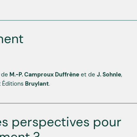
ment
n de
M.-P. Camproux Duffrène
et de
J. Sohnle
,
x Éditions
Bruylant
.
les perspectives pour
ement ?